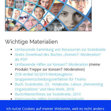
Wichtige Materialien
Umfassende Sammlung von Ressourcen zur Soziokratie
Gratis Download des Buches „KonsenT-Moderation“
als PDF
Umfassende Hilfen zur KonsenT-Moderation
(meine
Produkt-Treppe zur KonsenT-Moderation)
ZOE-Artikel 02/2019 Werkzeugkiste:
Gruppenentscheidungsverfahren für Teams
Buch: Soziokratie, S3, Holakratie, Laloux „Reinventing
Organizations“ und New-Work, 2018
Buch/Masterthesis zur Soziokratie, 2010
Elektronische Hilfen Soziokratie/Holakratie
Fallbeispiele Soziokratie/Holakratie/Newwork
Ich nutze Cookies auf meiner Webseite, weil es nicht anders
Austauschforen (eher noch im Aufbau)