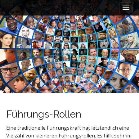
M
S
a
k
i
i
n
p
m
t
e
o
n
c
u
o
n
t
e
n
t
Führungs-Rollen
Eine traditionelle Führungskraft hat letztendlich eine
Vielzahl von kleineren Führungsrollen. Es hilft sehr im