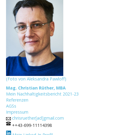
(Foto von Aleksandra Pawloff)
Mag. Christian Rüther, MBA
Mein Nachhaltigkeitsbericht 2021-23
Referenzen
AGSs
Impressum
chrisruether[ad]gmail.com
++43-699-11114398
Mein Linked-In Profil