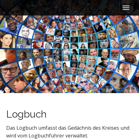
M
S
a
k
i
i
n
p
m
t
e
o
n
c
u
o
n
t
e
n
t
Logbuch
Das Logbuch umfasst das Gedächnis des Kreises und
wird vom Logbuchführer verwaltet.