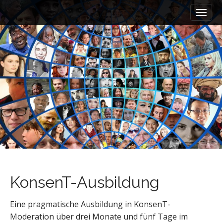
M
S
a
k
i
i
n
p
m
t
e
o
n
c
u
o
n
t
e
n
t
KonsenT-Ausbildung
Eine pragmatische Ausbildung in KonsenT-
Moderation über drei Monate und fünf Tage im