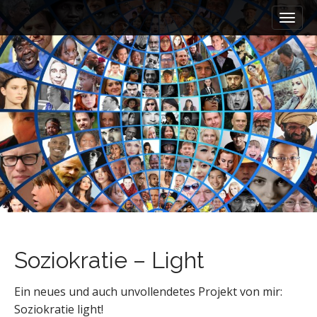
M
S
a
k
i
i
n
p
m
t
e
o
n
c
u
o
n
t
e
n
t
Soziokratie – Light
Ein neues und auch unvollendetes Projekt von mir:
Soziokratie light!