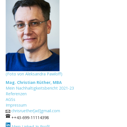
(Foto von Aleksandra Pawloff)
Mag. Christian Rüther, MBA
Mein Nachhaltigkeitsbericht 2021-23
Referenzen
AGSs
Impressum
chrisruether[ad]gmail.com
++43-699-11114398
Mein Linked-In Profil