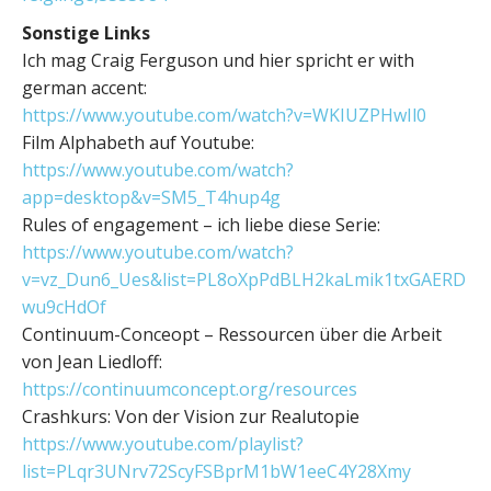
Sonstige Links
Ich mag Craig Ferguson und hier spricht er with
german accent:
https://www.youtube.com/watch?v=WKIUZPHwIl0
Film Alphabeth auf Youtube:
https://www.youtube.com/watch?
app=desktop&v=SM5_T4hup4g
Rules of engagement – ich liebe diese Serie:
https://www.youtube.com/watch?
v=vz_Dun6_Ues&list=PL8oXpPdBLH2kaLmik1txGAERD
wu9cHdOf
Continuum-Conceopt – Ressourcen über die Arbeit
von Jean Liedloff:
https://continuumconcept.org/resources
Crashkurs: Von der Vision zur Realutopie
https://www.youtube.com/playlist?
list=PLqr3UNrv72ScyFSBprM1bW1eeC4Y28Xmy