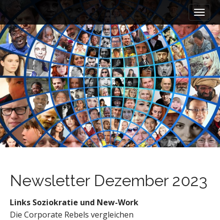
M
S
a
k
i
i
n
p
m
t
e
o
n
c
u
o
n
t
e
n
t
Newsletter Dezember 2023
Links Soziokratie und New-Work
Die Corporate Rebels vergleichen