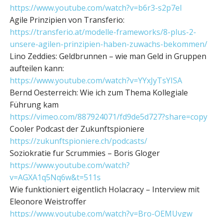
https://www.youtube.com/watch?v=b6r3-s2p7eI
Agile Prinzipien von Transferio:
https://transferio.at/modelle-frameworks/8-plus-2-
unsere-agilen-prinzipien-haben-zuwachs-bekommen/
Lino Zeddies: Geldbrunnen – wie man Geld in Gruppen
aufteilen kann:
https://www.youtube.com/watch?v=YYxJyTsYISA
Bernd Oesterreich: Wie ich zum Thema Kollegiale
Führung kam
https://vimeo.com/887924071/fd9de5d727?share=copy
Cooler Podcast der Zukunftspioniere
https://zukunftspioniere.ch/podcasts/
Soziokratie fur Scrummies – Boris Gloger
https://www.youtube.com/watch?
v=AGXA1q5Nq6w&t=511s
Wie funktioniert eigentlich Holacracy – Interview mit
Eleonore Weistroffer
https://www.youtube.com/watch?v=Bro-OEMUvgw