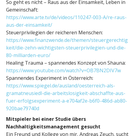
So geht es nicht – Raus aus der Einsamkeit, Leben in
Gemeinschaft:
https://www.arte.tv/de/videos/110247-003-A/re-raus-
aus-der-einsamkeit/
Steuerprivilegien der reicheren Menschen:
https://www.finanzwende.de/themen/steuergerechtig
keit/die-zehn-wichtigsten-steuerprivilegien-und-die-
80-milliarden-euro/
Healing Trauma – spannendes Konzept von Shauna:
https://www.youtube.com/watch?v=OB7BN2DIV7w
Spannendes Experiment in Österreich:
https://www.spiegel.de/ausland/oesterreich-als-
gramatneusiedl-die-arbeitslosigkeit-abschaffte-aus-
fuer-erfolgsexperiment-a-e704af2e-b6f0-486d-ab80-
920bae79740d
Mitspieler bei einer Studie übers
Nachhaltigkeitsmanagement gesucht
Ein Freund und Kollege von mir, Andreas Zeuch, sucht