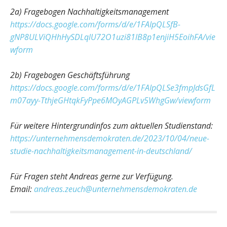
2a) Fragebogen Nachhaltigkeitsmanagement
https://docs.google.com/forms/d/e/1FAIpQLSfB-
gNP8ULViQHhHySDLqlU72O1uzi81lB8p1enjiH5EoihFA/vie
wform
2b) Fragebogen Geschäftsführung
https://docs.google.com/forms/d/e/1FAIpQLSe3fmpJdsGfL
m07ayy-TthjeGHtqkFyPpe6MOyAGPLv5WhgGw/viewform
Für weitere Hintergrundinfos zum aktuellen Studienstand:
https://unternehmensdemokraten.de/2023/10/04/neue-
studie-nachhaltigkeitsmanagement-in-deutschland/
Für Fragen steht Andreas gerne zur Verfügung.
Email:
andreas.zeuch@unternehmensdemokraten.de