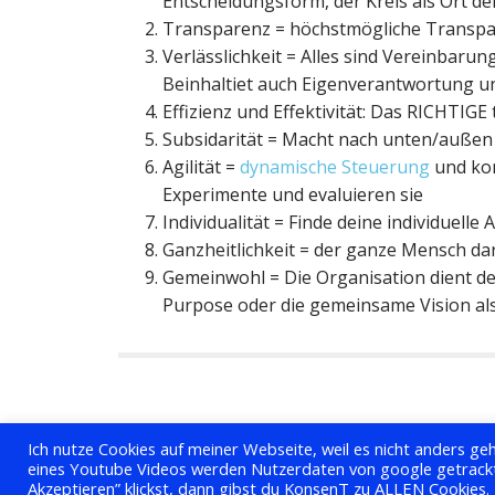
Entscheidungsform, der Kreis als Ort 
Transparenz = höchstmögliche Transpar
Verlässlichkeit = Alles sind Vereinbar
Beinhaltiet auch Eigenverantwortung un
Effizienz und Effektivität: Das RICHTIG
Subsidarität = Macht nach unten/außen v
Agilität =
dynamische Steuerung
und kon
Experimente und evaluieren sie
Individualität = Finde deine individuell
Ganzheitlichkeit = der ganze Mensch darf
Gemeinwohl = Die Organisation dient d
Purpose oder die gemeinsame Vision al
Ich nutze Cookies auf meiner Webseite, weil es nicht anders geht
eines Youtube Videos werden Nutzerdaten von google getrackt. 
Akzeptieren” klickst, dann gibst du KonsenT zu ALLEN Cookies.