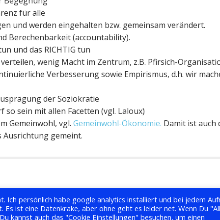
der Begegnung
enz für alle
ungen und werden eingehalten bzw. gemeinsam verändert.
d Berechenbarkeit (accountability).
E tun und das RICHTIG tun
erteilen, wenig Macht im Zentrum, z.B. Pfirsich-Organisati
tinuierliche Verbesserung sowie Empirismus, d.h. wir mac
e Ausprägung der Soziokratie
 so sein mit allen Facetten (vgl. Laloux)
em Gemeinwohl, vgl.
Gemeinwohl-Ökonomie.
Damit ist auch 
s Ausrichtung gemeint.
. Ich persönlich habe google analytics installiert und bei jedem Auf
Es ist eine Datenkrake, aber ohne geht es leider net. Wenn Du "Al
 Du kannst auch das "Cookie Einstellungen" besuchen, um einen