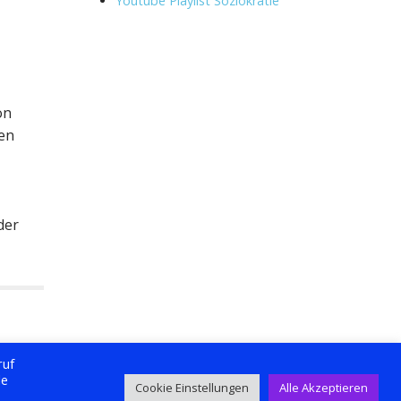
Youtube Playlist Soziokratie
on
hen
der
ruf
le
Cookie Einstellungen
Alle Akzeptieren