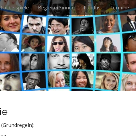
Fallbeispiele
Begleiter*innen
Fundus
Termine
ie
(Grundregeln):
ung