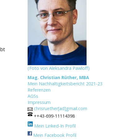
ibt
(Foto von Aleksandra Pawloff)
Mag. Christian Rüther, MBA
Mein Nachhaltigkeitsbericht 2021-23
Referenzen
AGSs
Impressum
chrisruether[ad]gmail.com
++43-699-11114398
Mein Linked-In Profil
Mein Facebook Profil