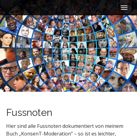
M
S
a
k
i
i
n
p
m
t
e
o
n
c
u
o
n
t
e
n
t
Fussnoten
Hier sind alle Fussnoten dokumentiert von meinem
Buch „KonsenT-Moderation“ – so ist es leichter,