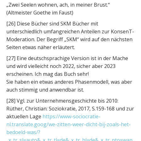
„Zwei Seelen wohnen, ach, in meiner Brust.“
(Altmeister Goethe im Faust)
[26] Diese Bücher sind SKM Bücher mit
unterschiedlich umfangreichen Anteilen zur KonsenT-
Moderation. Der Begriff „SKM“ wird auf den nächsten
Seiten etwas näher erläutert.
[27] Eine deutschsprachige Version ist in der Mache
und wird vielleicht noch 2022, sicher aber 2023
erscheinen. Ich mag das Buch sehr!
Sie haben ein etwas anderes Phasenmodell, was aber
auch stimmig und anwendbar ist.
[28] Vgl. zur Unternehmensgeschichte bis 2010:
Rüther, Christian: Soziokratie, 2017, S.159-168 und zur
aktuellen Lage
https://www-sociocratie-
nl.translate.goog/we-zitten-weer-dicht-bij-zoals-het-
bedoeld-was/?
_x_tr_sl=auto&_x_tr_tl=de&_x_tr_hl=de&_x_tr_pto=wap