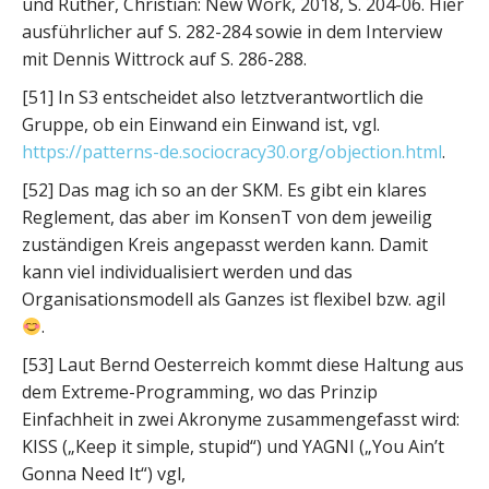
und Rüther, Christian: New Work, 2018, S. 204-06. Hier
ausführlicher auf S. 282-284 sowie in dem Interview
mit Dennis Wittrock auf S. 286-288.
[51] In S3 entscheidet also letztverantwortlich die
Gruppe, ob ein Einwand ein Einwand ist, vgl.
https://patterns-de.sociocracy30.org/objection.html
.
[52] Das mag ich so an der SKM. Es gibt ein klares
Reglement, das aber im KonsenT von dem jeweilig
zuständigen Kreis angepasst werden kann. Damit
kann viel individualisiert werden und das
Organisationsmodell als Ganzes ist flexibel bzw. agil
.
[53] Laut Bernd Oesterreich kommt diese Haltung aus
dem Extreme-Programming, wo das Prinzip
Einfachheit in zwei Akronyme zusammengefasst wird:
KISS („Keep it simple, stupid“) und YAGNI („You Ain’t
Gonna Need It“) vgl,