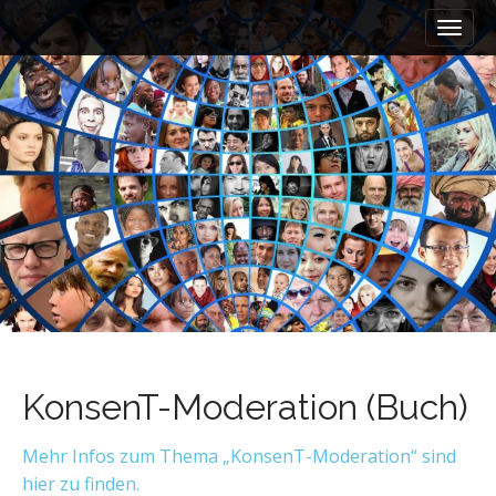
M
S
a
k
i
i
n
p
m
t
e
o
n
c
u
o
n
t
e
n
t
KonsenT-Moderation (Buch)
Mehr Infos zum Thema „KonsenT-Moderation“ sind
hier zu finden.